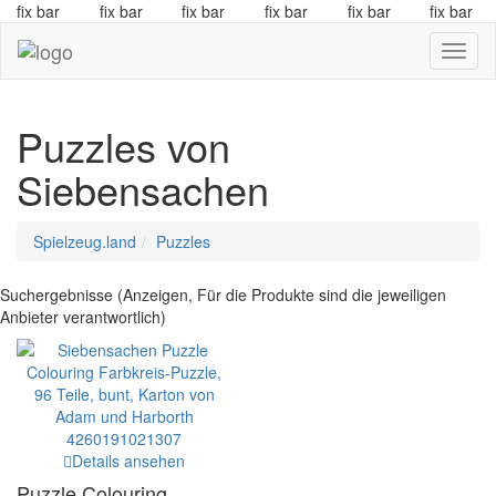
fix bar
fix bar
fix bar
fix bar
fix bar
fix bar
Navig
Puzzles von
Siebensachen
Spielzeug.land
Puzzles
Suchergebnisse (Anzeigen, Für die Produkte sind die jeweiligen
Anbieter verantwortlich)
Details ansehen
Puzzle Colouring