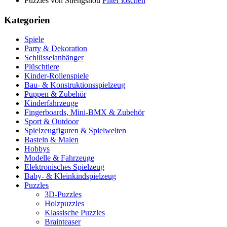
Puzzles von Shengshou
Filter löschen
Kategorien
Spiele
Party & Dekoration
Schlüsselanhänger
Plüschtiere
Kinder-Rollenspiele
Bau- & Konstruktionsspielzeug
Puppen & Zubehör
Kinderfahrzeuge
Fingerboards, Mini-BMX & Zubehör
Sport & Outdoor
Spielzeugfiguren & Spielwelten
Basteln & Malen
Hobbys
Modelle & Fahrzeuge
Elektronisches Spielzeug
Baby- & Kleinkindspielzeug
Puzzles
3D-Puzzles
Holzpuzzles
Klassische Puzzles
Brainteaser