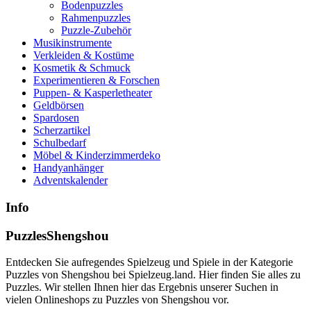
Bodenpuzzles
Rahmenpuzzles
Puzzle-Zubehör
Musikinstrumente
Verkleiden & Kostüme
Kosmetik & Schmuck
Experimentieren & Forschen
Puppen- & Kasperletheater
Geldbörsen
Spardosen
Scherzartikel
Schulbedarf
Möbel & Kinderzimmerdeko
Handyanhänger
Adventskalender
Info
PuzzlesShengshou
Entdecken Sie aufregendes Spielzeug und Spiele in der Kategorie
Puzzles von Shengshou bei Spielzeug.land. Hier finden Sie alles zu
Puzzles. Wir stellen Ihnen hier das Ergebnis unserer Suchen in
vielen Onlineshops zu Puzzles von Shengshou vor.