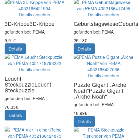
Details ansehen
Details ansehen
3D-Krippe
3D-Krippe
Geburtstagswiese
Geburts
gefunden bei: PEMA
gefunden bei: PEMA
9,91€
25,18€
Details
Details
Details ansehen
Details ansehen
Leucht
Steckpuzzle
Leucht
Puzzle Gigant „Arche
Steckpuzzle
Noah“
Puzzle Gigant
„Arche Noah“
gefunden bei: PEMA
gefunden bei: PEMA
76,35€
18,99€
Details
Details