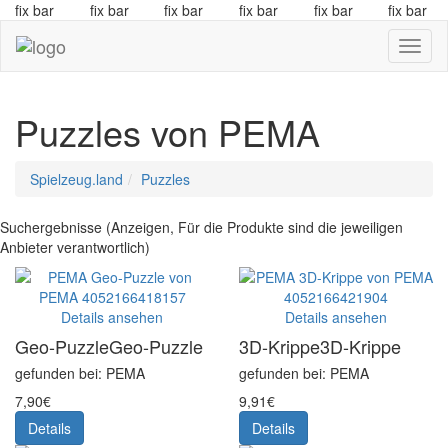
fix bar
fix bar
fix bar
fix bar
fix bar
fix bar
Navig
Puzzles von PEMA
Spielzeug.land
Puzzles
Suchergebnisse (Anzeigen, Für die Produkte sind die jeweiligen
Anbieter verantwortlich)
Details ansehen
Details ansehen
Geo-Puzzle
Geo-Puzzle
3D-Krippe
3D-Krippe
gefunden bei: PEMA
gefunden bei: PEMA
7,90€
9,91€
Details
Details